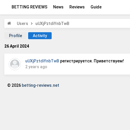
BETTING REVIEWS
News
Reviews
Guide
Users
uUXjPztdiYnbTwB
Profile
Activity
26 April 2024
uUXjPztdiYnbTwB
регистрируется. Приветствуем!
2 years ago
© 2026
betting-reviews.net