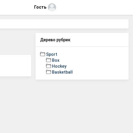
Гость
Дерево рубрик
Sport
Box
Hockey
Basketball