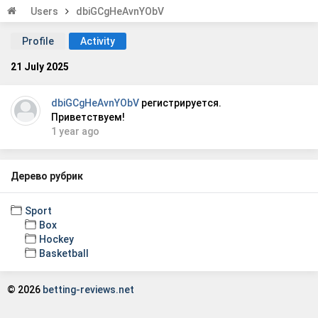
Users
dbiGCgHeAvnYObV
Profile
Activity
21 July 2025
dbiGCgHeAvnYObV
регистрируется.
Приветствуем!
1 year ago
Дерево рубрик
Sport
Box
Hockey
Basketball
© 2026
betting-reviews.net