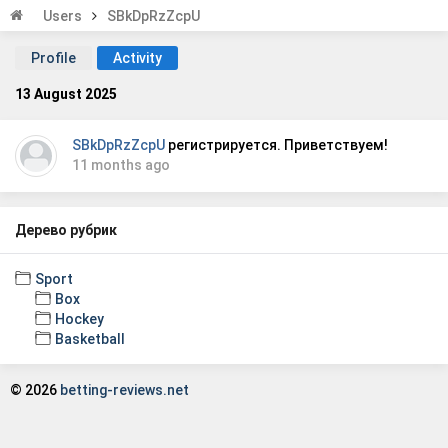
Users
SBkDpRzZcpU
Profile
Activity
13 August 2025
SBkDpRzZcpU
регистрируется. Приветствуем!
11 months ago
Дерево рубрик
Sport
Box
Hockey
Basketball
© 2026
betting-reviews.net